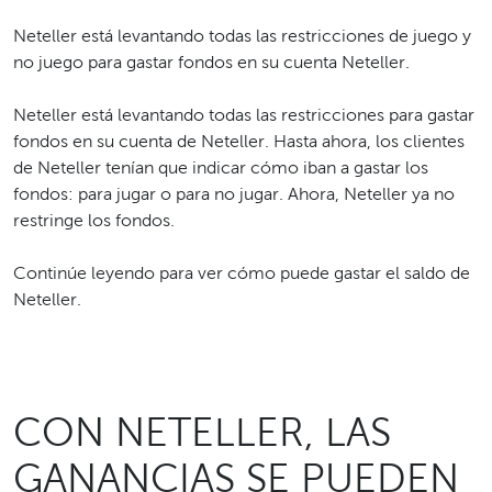
Neteller está levantando todas las restricciones de juego y
no juego para gastar fondos en su cuenta Neteller.
Neteller está levantando todas las restricciones para gastar
fondos en su cuenta de Neteller. Hasta ahora, los clientes
de Neteller tenían que indicar cómo iban a gastar los
fondos: para jugar o para no jugar. Ahora, Neteller ya no
restringe los fondos.
Continúe leyendo para ver cómo puede gastar el saldo de
Neteller.
CON NETELLER, LAS
GANANCIAS SE PUEDEN