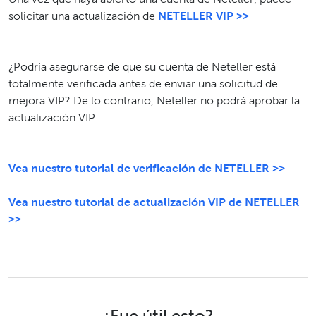
solicitar una actualización de
NETELLER VIP >>
¿Podría asegurarse de que su cuenta de Neteller está
totalmente verificada antes de enviar una solicitud de
mejora VIP? De lo contrario, Neteller no podrá aprobar la
actualización VIP.
Vea nuestro tutorial de verificación de NETELLER >>
Vea nuestro tutorial de actualización VIP de NETELLER
>>
¿Fue útil esto?