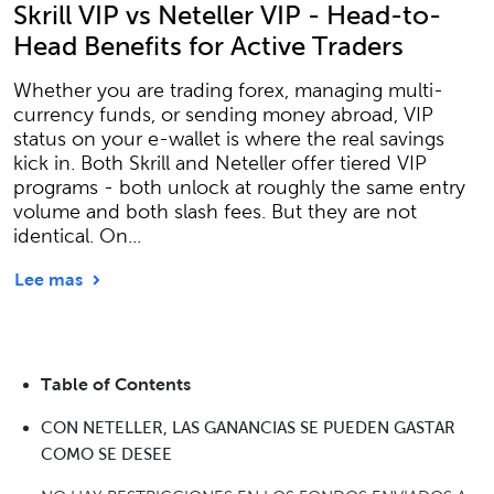
Skrill VIP vs Neteller VIP - Head-to-
Head Benefits for Active Traders
Whether you are trading forex, managing multi-
currency funds, or sending money abroad, VIP
status on your e-wallet is where the real savings
kick in. Both Skrill and Neteller offer tiered VIP
programs - both unlock at roughly the same entry
volume and both slash fees. But they are not
identical. On...
Lee mas
Table of Contents
CON NETELLER, LAS GANANCIAS SE PUEDEN GASTAR
COMO SE DESEE