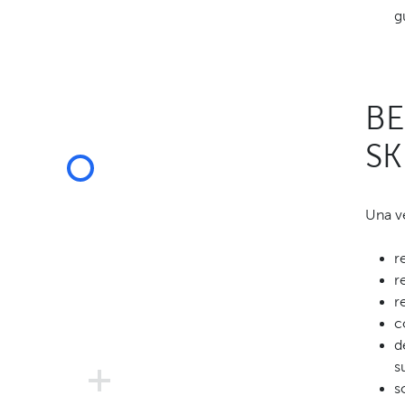
g
BE
SK
Una ve
r
r
r
c
d
s
s