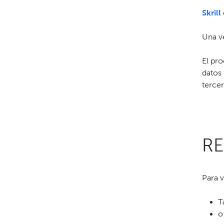
Skrill
Una ve
El pr
datos 
tercer
RE
Para v
T
o