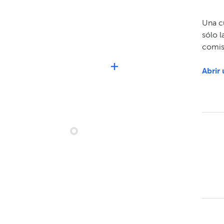
Una cu
sólo l
comisi
Abrir 