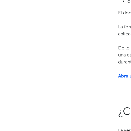
o
El doc
La for
aplica
De lo 
una c
durant
Abra 
¿C
La ver