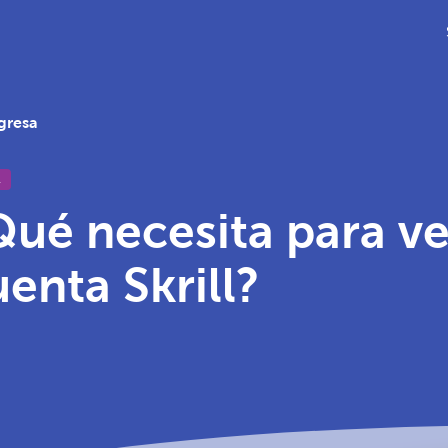
gresa
L
Qué necesita para ver
enta Skrill?