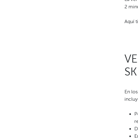
2 min
Aquí t
VE
SK
En los
incluy
P
r
D
E