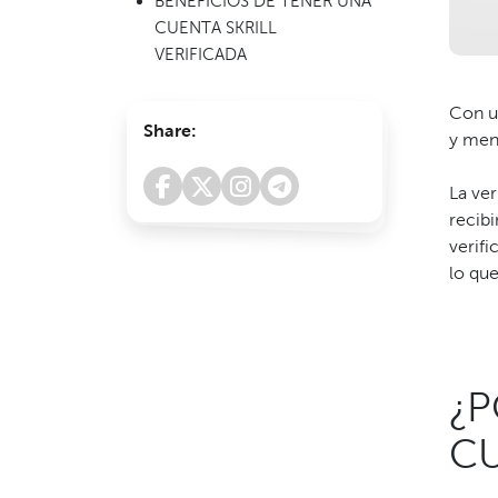
BENEFICIOS DE TENER UNA
CUENTA SKRILL
VERIFICADA
Con un
Share:
y men
La ver
recibi
verifi
lo que
¿P
CU