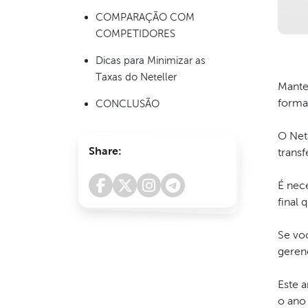
COMPARAÇÃO COM
COMPETIDORES
Dicas para Minimizar as
Taxas do Neteller
Mante
forma 
CONCLUSÃO
O Nete
Share:
trans
É nece
final 
Se voc
geren
Este 
o ano