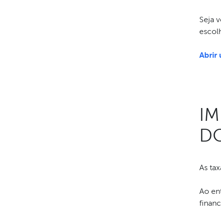
Seja 
escol
Abrir
IM
DO
As tax
Ao en
finan