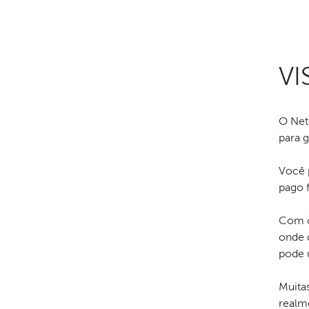
VI
O Net
para 
Você 
pago 
Com o
onde 
pode u
Muita
realm