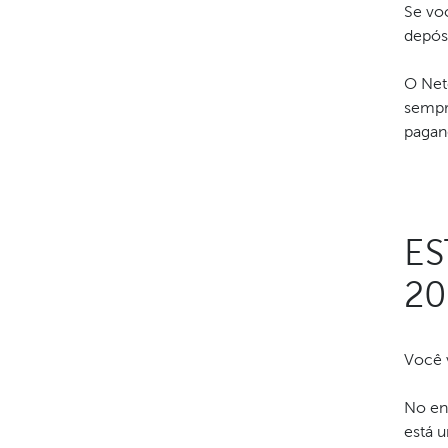
Se vo
depós
O Net
sempr
pagand
ES
20
Você v
No ent
está u