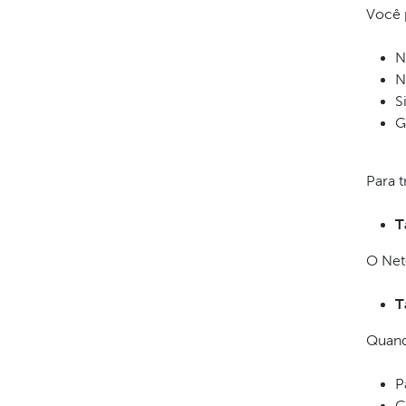
Você 
N
N
S
G
Para 
T
O Net
T
Quando
P
C