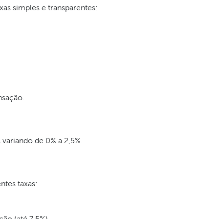
as simples e transparentes:
nsação.
 variando de 0% a 2,5%.
ntes taxas:
ão (até 7,5%).