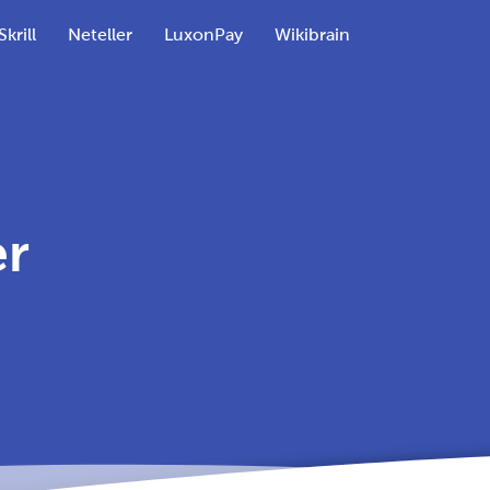
Skrill
Neteller
LuxonPay
Wikibrain
er