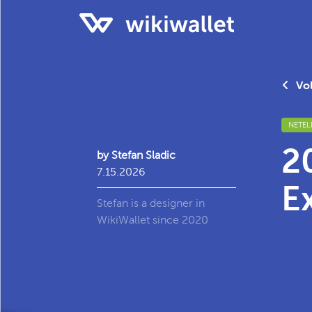
Vol
NETEL
2
by Stefan Sladic
7.15.2026
E
Stefan is a designer in
WikiWallet since 2020