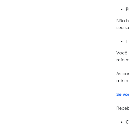
P
Não h
seu s
T
Você 
mínim
As co
mínim
Se vo
Receb
C