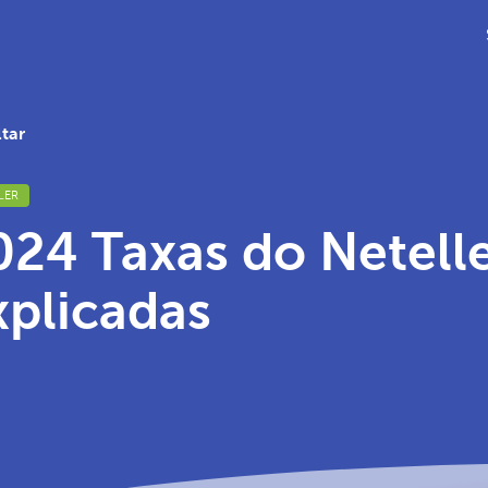
tar
LER
024 Taxas do Netell
xplicadas