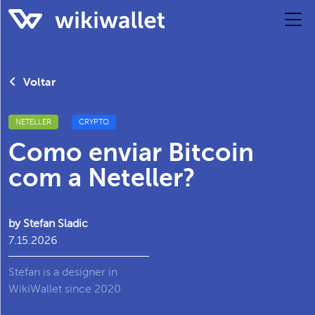
Voltar
NETELLER
CRYPTO
Como enviar Bitcoin
com a Neteller?
by Stefan Sladic
7.15.2026
Stefan is a designer in
WikiWallet since 2020