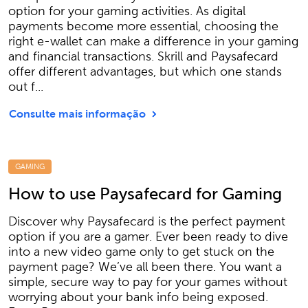
option for your gaming activities. As digital
payments become more essential, choosing the
right e-wallet can make a difference in your gaming
and financial transactions. Skrill and Paysafecard
offer different advantages, but which one stands
out f...
Consulte mais informação
GAMING
How to use Paysafecard for Gaming
Discover why Paysafecard is the perfect payment
option if you are a gamer. Ever been ready to dive
into a new video game only to get stuck on the
payment page? We’ve all been there. You want a
simple, secure way to pay for your games without
worrying about your bank info being exposed.