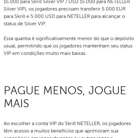
15.000 para Skrill Silver VIP / USD 15.000 para NETELLER
Silver VIP), os jogadores precisam transferir 5.000 EUR
para Skrill e 5.000 USD para NETELLER para alcançar o
status de Silver VIP.
Essa quantia é significativamente menor do que o depósito
usual, permitindo que os jogadores mantenham seu status
VIP em condições muito mais baixas.
PAGUE MENOS, JOGUE
MAIS
Ao escolher a conta VIP do Skrill NETELLER, os jogadores
têm acesso a muitos benefícios que aprimoram sua