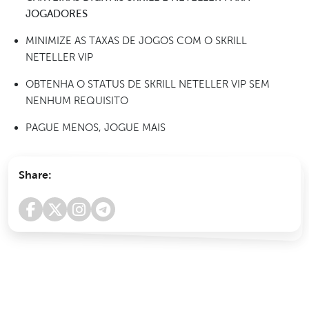
JOGADORES
MINIMIZE AS TAXAS DE JOGOS COM O SKRILL
NETELLER VIP
OBTENHA O STATUS DE SKRILL NETELLER VIP SEM
NENHUM REQUISITO
PAGUE MENOS, JOGUE MAIS
Share: