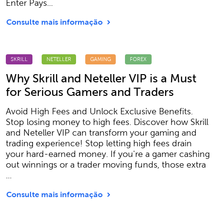
Enter Pays...
Consulte mais informação
SKRILL
NETELLER
GAMING
FOREX
Why Skrill and Neteller VIP is a Must
for Serious Gamers and Traders
Avoid High Fees and Unlock Exclusive Benefits.
Stop losing money to high fees. Discover how Skrill
and Neteller VIP can transform your gaming and
trading experience! Stop letting high fees drain
your hard-earned money. If you're a gamer cashing
out winnings or a trader moving funds, those extra
...
Consulte mais informação