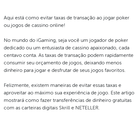
Aqui está como evitar taxas de transação ao jogar poker
ou jogos de cassino online!
No mundo do iGaming, seja você um jogador de poker
dedicado ou um entusiasta de cassino apaixonado, cada
centavo conta. As taxas de transação podem rapidamente
consumir seu orçamento de jogos, deixando menos
dinheiro para jogar e desfrutar de seus jogos favoritos.
Felizmente, existem maneiras de evitar essas taxas e
aproveitar ao máximo sua experiência de jogo. Este artigo
mostrará como fazer transferências de dinheiro gratuitas
com as carteiras digitais Skrill e NETELLER.