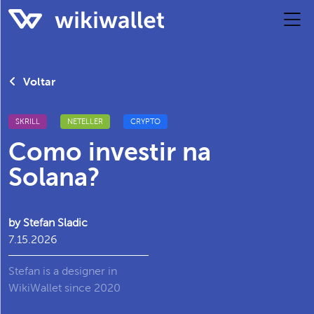
Voltar
SKRILL
NETELLER
CRYPTO
Como investir na
Solana?
by Stefan Sladic
7.15.2026
Stefan is a designer in
WikiWallet since 2020