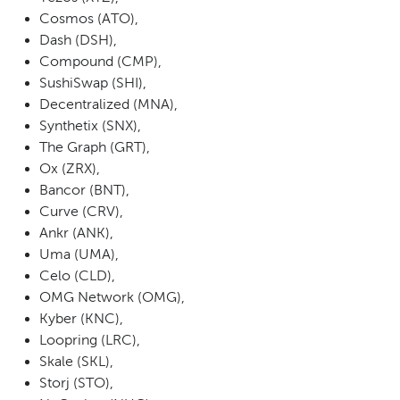
Cosmos (ATO),
Dash (DSH),
Compound (CMP),
SushiSwap (SHI),
Decentralized (MNA),
Synthetix (SNX),
The Graph (GRT),
Ox (ZRX),
Bancor (BNT),
Curve (CRV),
Ankr (ANK),
Uma (UMA),
Celo (CLD),
OMG Network (OMG),
Kyber (KNC),
Loopring (LRC),
Skale (SKL),
Storj (STO),