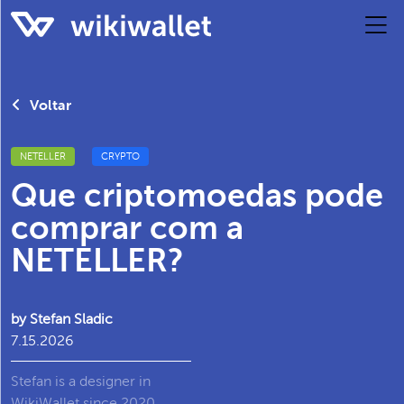
Voltar
NETELLER
CRYPTO
Que criptomoedas pode
comprar com a
NETELLER?
by Stefan Sladic
7.15.2026
Stefan is a designer in
WikiWallet since 2020