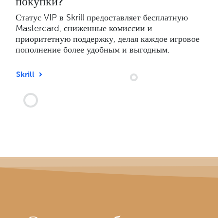
покупки?
Статус VIP в Skrill предоставляет бесплатную
Mastercard, сниженные комиссии и
приоритетную поддержку, делая каждое игровое
пополнение более удобным и выгодным.
Skrill