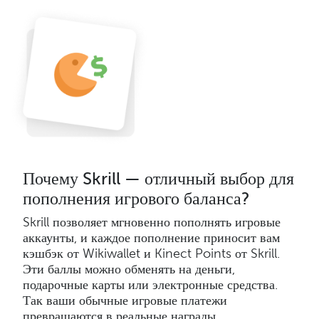
Почему Skrill — отличный выбор для
пополнения игрового баланса?
Skrill позволяет мгновенно пополнять игровые
аккаунты, и каждое пополнение приносит вам
кэшбэк от Wikiwallet и Kinect Points от Skrill.
Эти баллы можно обменять на деньги,
подарочные карты или электронные средства.
Так ваши обычные игровые платежи
превращаются в реальные награды.