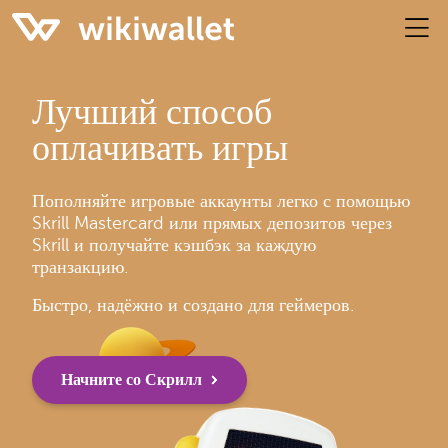
Лучший способ
оплачивать игры
Пополняйте игровые аккаунты легко с помощью
Skrill Mastercard или прямых депозитов через
Skrill и получайте кэшбэк за каждую
транзакцию.
Быстро, надёжно и создано для геймеров.
Начните со Скрилл