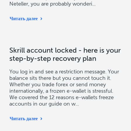
Neteller, you are probably wonderi...
Читать далее
Skrill account locked - here is your
step-by-step recovery plan
You log in and see a restriction message. Your
balance sits there but you cannot touch it.
Whether you trade forex or send money
internationally, a frozen e-wallet is stressful.
We covered the 12 reasons e-wallets freeze
accounts in our guide on w...
Читать далее