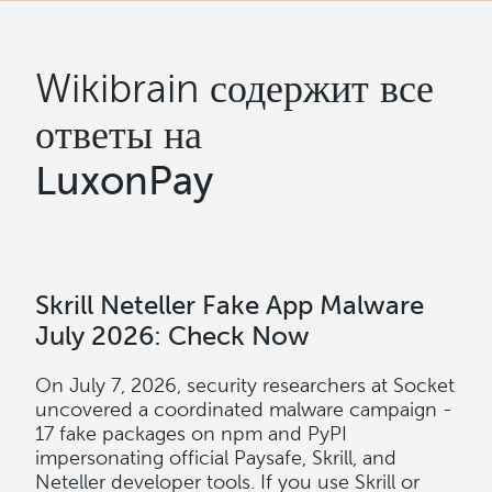
Wikibrain содержит все
ответы на
LuxonPay
Skrill Neteller Fake App Malware
July 2026: Check Now
On July 7, 2026, security researchers at Socket
uncovered a coordinated malware campaign -
17 fake packages on npm and PyPI
impersonating official Paysafe, Skrill, and
Neteller developer tools. If you use Skrill or