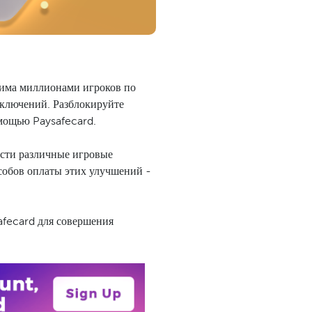
бима миллионами игроков по
иключений. Разблокируйте
мощью Paysafecard.
ести различные игровые
собов оплаты этих улучшений -
afecard для совершения