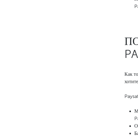
P
П
P
Как то
хотит
Paysa
М
P
О
Б