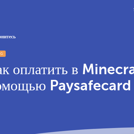
нитесь
NG
к оплатить в Minecra
омощью Paysafecard