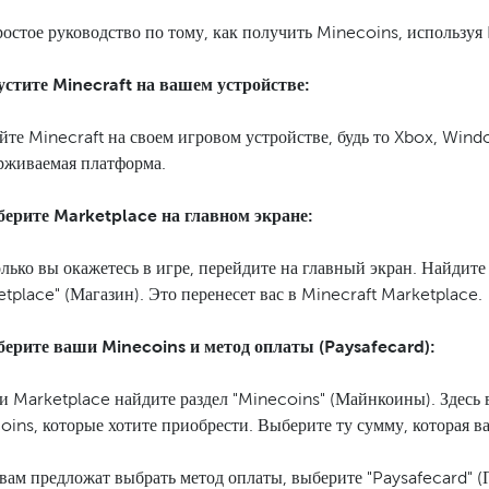
ростое руководство по тому, как получить Minecoins, используя
пустите Minecraft на вашем устройстве:
йте Minecraft на своем игровом устройстве, будь то Xbox, Wind
рживаемая платформа.
берите Marketplace на главном экране:
олько вы окажетесь в игре, перейдите на главный экран. Найдит
tplace" (Магазин). Это перенесет вас в Minecraft Marketplace.
берите ваши Minecoins и метод оплаты (Paysafecard):
и Marketplace найдите раздел "Minecoins" (Майнкоины). Здесь 
oins, которые хотите приобрести. Выберите ту сумму, которая в
 вам предложат выбрать метод оплаты, выберите "Paysafecard" (