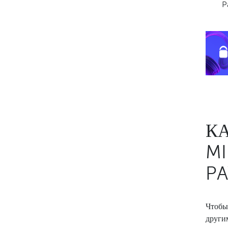
P
КА
M
P
Чтобы
други