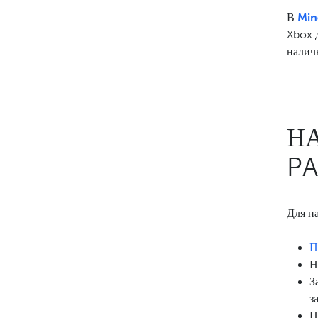
В
Min
Xbox 
налич
Н
P
Для н
П
Н
З
з
П