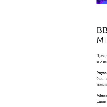
ВВ
M
Прежд
его зн
Paysa
безоп
тради
Minec
удивит