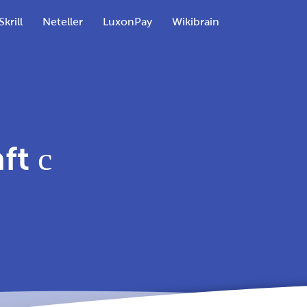
Skrill
Neteller
LuxonPay
Wikibrain
ft с