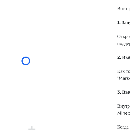
Вот п
1. За
Откро
подде
2. Вы
Как т
"Marke
3. Вы
Внутр
Minec
Когда