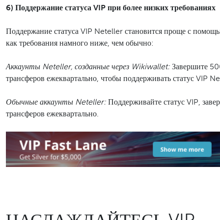
6) Поддержание статуса VIP при более низких требованиях
Поддержание статуса VIP Neteller становится проще с помощь
как требования намного ниже, чем обычно:
Аккаунты Neteller, созданные через Wikiwallet:
Завершите 5
трансферов ежеквартально, чтобы поддерживать статус VIP Net
Обычные аккаунты Neteller:
Поддерживайте статус VIP, заве
трансферов ежеквартально.