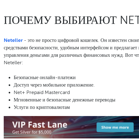
ПОЧЕМУ ВЫБИРАЮТ NET
Neteller
- это не просто цифровой кошелек. Он известен св
средствами безопасности, удобным интерфейсом и предлагает
управления деньгами для различных финансовых нужд. Вот чт
Neteller:
Безопасные онлайн-платежи
Доступ через мобильное приложение.
Net+ Prepaid Mastercard
Мгновенные и безопасные денежные переводы
Услуги по криптовалютам