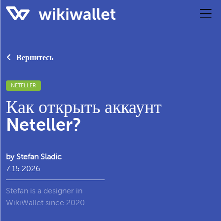
Вернитесь
NETELLER
Как открыть аккаунт
Neteller?
by Stefan Sladic
7.15.2026
Stefan is a designer in
WikiWallet since 2020