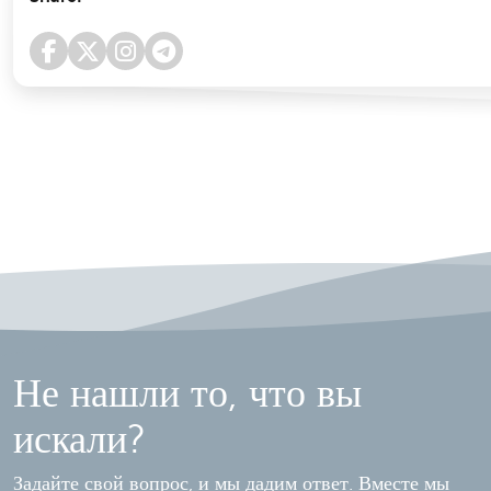
Не нашли то, что вы
искали?
Задайте свой вопрос, и мы дадим ответ. Вместе мы