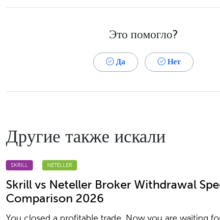
Это помогло?
Да
Нет
Другие также искали
SKRILL
NETELLER
Skrill vs Neteller Broker Withdrawal Sp
Comparison 2026
You closed a profitable trade. Now you are waiting f