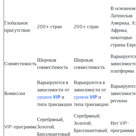
В основном
Латинская
Глобальное
Америка, А
200+ стран
200+ стран
присутствие
Африка,
некоторые
страны Евр
Варьируется
Широкая
Широкая
Совместимость
зависимости
совместимость
совместимость
платформы
Варьируются в
Варьируются в
Варьируютс
зависимости от
зависимости от
Комиссии
зависимости
уровня VIP
и
уровня VIP
и
региона
типа транзакции
типа транзакции
Серебряный,
Серебряный,
Золотой,
Нет VIP-
VIP-программа
Золотой,
Бриллиантовый,
программы
Бриллиантовый