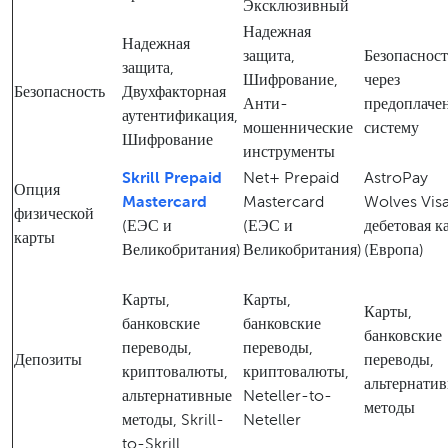
Эксклюзивный
Надежная
Надежная
защита,
Безопасност
защита,
Шифрование,
через
Безопасность
Двухфакторная
Анти-
предоплаче
аутентификация,
мошеннические
систему
Шифрование
инструменты
Skrill Prepaid
Net+ Prepaid
AstroPay
Опция
Mastercard
Mastercard
Wolves Vis
физической
(ЕЭС и
(ЕЭС и
дебетовая к
карты
Великобритания)
Великобритания)
(Европа)
Карты,
Карты,
Карты,
банковские
банковские
банковские
переводы,
переводы,
Депозиты
переводы,
криптовалюты,
криптовалюты,
альтернати
альтернативные
Neteller-to-
методы
методы, Skrill-
Neteller
to-Skrill