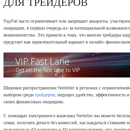
ДЛЯ ТРЕЙДЕРОВ
PayPal часто ограничивает или запрещает аккаунты, участву
операциях, в первую очередь из-за потенциальной возможнос
мошенничества. Это привело к тому, что многие трейдеры ищу
предстает как привлекательный вариант в онлайн-финансовом
Широкое распространение Neteller в регионах с ограничения
выбором среди
трейдеров
, ищущих удобство, эффективность и
своих финансовых операциях.
С помощью электронного кошелька Neteller вы можете беспла
семье, получать деньги без комиссий, наслаждаться ставками на
пользоваться 40 валютами и 40 криптовалютами, что делает 