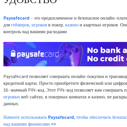
Paysafecard
- это предоплаченное и безопасное онлайн-плат
для
геймеров
,
игроков
в покер,
казино
и азартных игроков. Он
контроль над вашими расходами.
Paysafecard позволяет совершать онлайн-покупки и транзакци
кредитной карты. Просто приобретите физический или цифро
16-значный PIN-код. Этот PIN-код позволяет вам совершать 
игровых
веб-сайтах, в покерных комнатах и казино, не раск
данных.
Начните использовать Paysafecard, чтобы обеспечить безопас
над вашими финансами >>