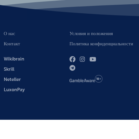
О нас
Условия и положения
Контакт
Политика конфиденциальности
Wikibrain
Skrill
Neteller
LuxonPay