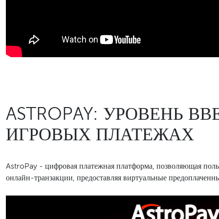
ASTROPAY: УРОВЕНЬ ВВ
ИГРОВЫХ ПЛАТЕЖАХ
AstroPay - цифровая платежная платформа, позволяющая поль
онлайн-транзакции, предоставляя виртуальные предоплаченны