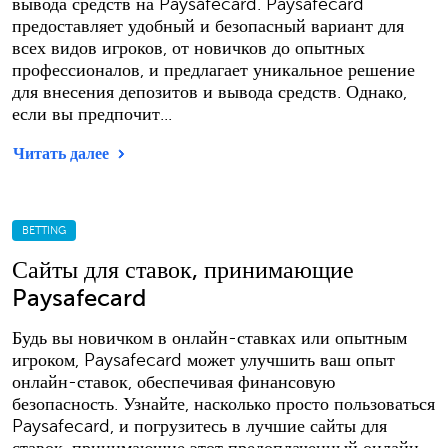
вывода средств на Paysafecard. Paysafecard
предоставляет удобный и безопасный вариант для
всех видов игроков, от новичков до опытных
профессионалов, и предлагает уникальное решение
для внесения депозитов и вывода средств. Однако,
если вы предпочит...
Читать далее
BETTING
Сайты для ставок, принимающие
Paysafecard
Будь вы новичком в онлайн-ставках или опытным
игроком, Paysafecard может улучшить ваш опыт
онлайн-ставок, обеспечивая финансовую
безопасность. Узнайте, насколько просто пользоваться
Paysafecard, и погрузитесь в лучшие сайты для