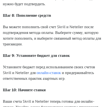
нужно будет подтвердить.
Шаг 8: Пополнение средств
Вы можете пополнить свой счет Skrill и Neteller после
подтверждения метода оплаты. Выберите сумму, которую
хотите пополнить, и выберите связанный метод оплаты для
транзакции.
Шаг 9: Установите бюджет для ставок
Установите бюджет перед использованием своих счетов
Skrill и Neteller для
онлайн-ставок
и придерживайтесь
ответственных практик азартных игр.
Шаг 10: Начните ставки
Ваши счета Skrill и Neteller теперь готовы для онлайн-