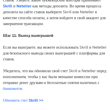
ставок. Узнайте, какие букмекерские конторы принимают
Skrill
и
Neteller
как методы депозита. Во время процесса
депозита на сайте ставок выберите Skrill или Neteller в
качестве способа оплаты, а затем войдите в свой аккаунт для
завершения транзакции.
Шаг 11: Вывод выигрышей
Если вы выиграете, вы можете использовать Skrill и Neteller
для безопасного вывода своих выигрышей с платформы для
ставок.
Убедитесь, что вы обновили свой счет Skrill и Neteller перед
пополнением, чтобы у вас были меньшие комиссии при
отправке денег друзьям и бесплатные снятия наличных с
банкоматов
.
Обновить счет Skrill >>