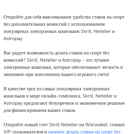
Откройте для себя максимальное удобство ставок на спорт
без дополнительных комиссий с использованием
популярных электронных кошельков Skrill, Neteller и
Astropay.
Вас радует возможность делать ставки на спорт без
комиссий? Skrill, Neteller и Astropay - это лучшие
электронные кошельки, которые обеспечивают легкость и
экономию при пополнении вашего игрового счета!
В качестве трех из самых популярных электронных
кошельков в мире онлайн-гемблинга, Skrill, Neteller и
Astropay предлагают безупречное и экономичное решение
для финансирования ваших ставок.
Откройте новый счет Skrill Neteller на Wikiwallet, станьте
VIP-пользователем и
начните делать ставки на спорт без