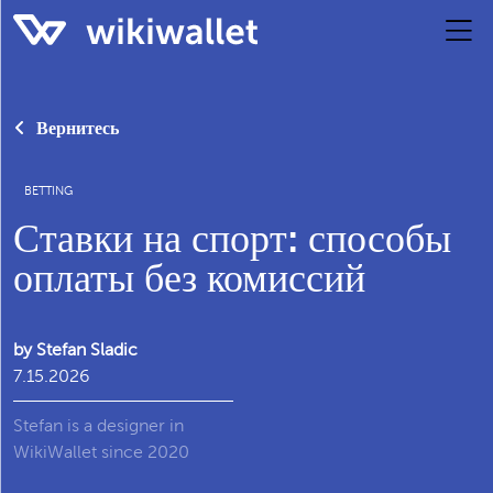
Вернитесь
BETTING
Ставки на спорт: способы
оплаты без комиссий
by Stefan Sladic
7.15.2026
Stefan is a designer in
WikiWallet since 2020