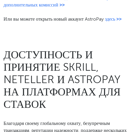
дополнительных комиссий >>
Или вы можете открыть новый аккаунт AstroPay
здесь >>
ДОСТУПНОСТЬ И
ПРИНЯТИЕ SKRILL,
NETELLER И ASTROPAY
НА ПЛАТФОРМАХ ДЛЯ
СТАВОК
Благодаря своему глобальному охвату, безупречным
транзакциям, репутации надежности, поддержке нескольких