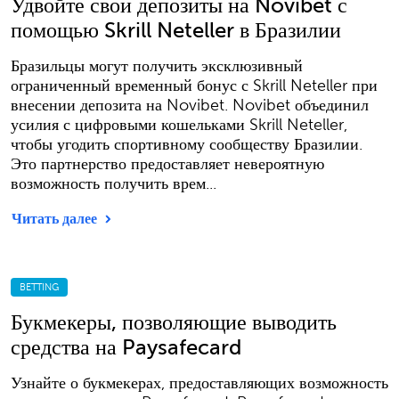
Удвойте свои депозиты на Novibet с
помощью Skrill Neteller в Бразилии
Бразильцы могут получить эксклюзивный
ограниченный временный бонус с Skrill Neteller при
внесении депозита на Novibet. Novibet объединил
усилия с цифровыми кошельками Skrill Neteller,
чтобы угодить спортивному сообществу Бразилии.
Это партнерство предоставляет невероятную
возможность получить врем...
Читать далее
BETTING
Букмекеры, позволяющие выводить
средства на Paysafecard
Узнайте о букмекерах, предоставляющих возможность