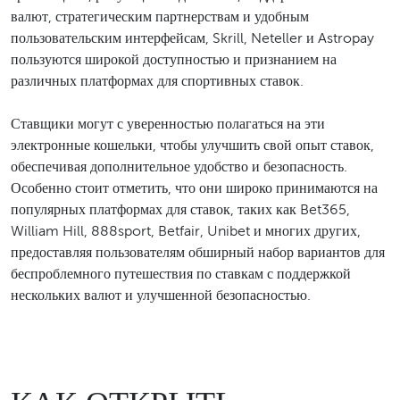
валют, стратегическим партнерствам и удобным
пользовательским интерфейсам, Skrill, Neteller и Astropay
пользуются широкой доступностью и признанием на
различных платформах для спортивных ставок.
Ставщики могут с уверенностью полагаться на эти
электронные кошельки, чтобы улучшить свой опыт ставок,
обеспечивая дополнительное удобство и безопасность.
Особенно стоит отметить, что они широко принимаются на
популярных платформах для ставок, таких как Bet365,
William Hill, 888sport, Betfair, Unibet и многих других,
предоставляя пользователям обширный набор вариантов для
беспроблемного путешествия по ставкам с поддержкой
нескольких валют и улучшенной безопасностью.