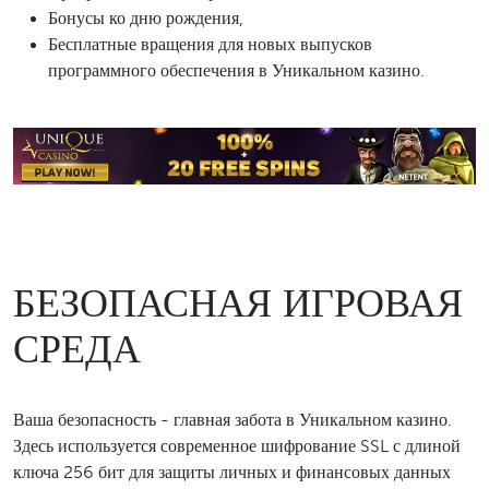
Бонусы ко дню рождения,
Бесплатные вращения для новых выпусков
программного обеспечения в Уникальном казино.
БЕЗОПАСНАЯ ИГРОВАЯ
СРЕДА
Ваша безопасность - главная забота в Уникальном казино.
Здесь используется современное шифрование SSL с длиной
ключа 256 бит для защиты личных и финансовых данных