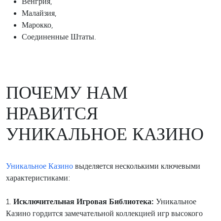
Венгрия,
Малайзия,
Марокко,
Соединенные Штаты.
ПОЧЕМУ НАМ
НРАВИТСЯ
УНИКАЛЬНОЕ КАЗИНО
Уникальное Казино
выделяется несколькими ключевыми
характеристиками:
1.
Исключительная Игровая Библиотека:
Уникальное
Казино гордится замечательной коллекцией игр высокого