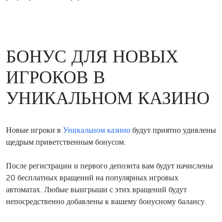
БОНУС ДЛЯ НОВЫХ
ИГРОКОВ В
УНИКАЛЬНОМ КАЗИНО
Новые игроки в
Уникальном казино
будут приятно удивлены
щедрым приветственным бонусом.
После регистрации и первого депозита вам будут начислены
20 бесплатных вращений на популярных игровых
автоматах. Любые выигрыши с этих вращений будут
непосредственно добавлены к вашему бонусному балансу.