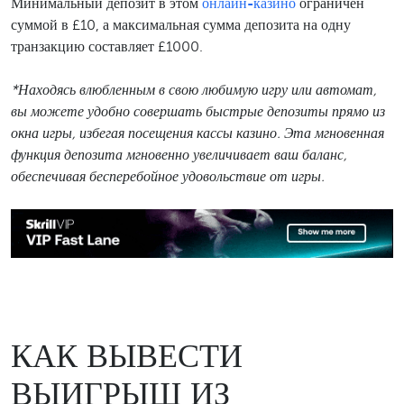
Минимальный депозит в этом
онлайн-казино
ограничен
суммой в £10, а максимальная сумма депозита на одну
транзакцию составляет £1000.
*Находясь влюбленным в свою любимую игру или автомат,
вы можете удобно совершать быстрые депозиты прямо из
окна игры, избегая посещения кассы казино. Эта мгновенная
функция депозита мгновенно увеличивает ваш баланс,
обеспечивая бесперебойное удовольствие от игры.
КАК ВЫВЕСТИ
ВЫИГРЫШ ИЗ