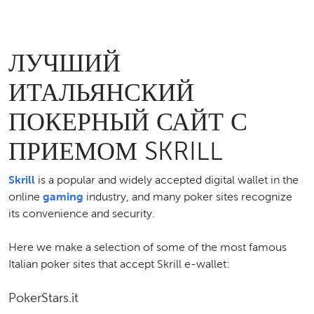
ЛУЧШИЙ
ИТАЛЬЯНСКИЙ
ПОКЕРНЫЙ САЙТ С
ПРИЕМОМ SKRILL
Skrill
is a popular and widely accepted digital wallet in the
online
gaming
industry, and many poker sites recognize
its convenience and security.
Here we make a selection of some of the most famous
Italian poker sites that accept Skrill e-wallet:
PokerStars.it