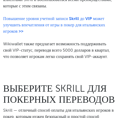
которые с этим связаны.
Повышение уровня учетной записи Skrill до VIP может
улучшить впечатления от игры в покер для итальянских
игроков >>
Wikiwallet также предлагает возможность поддерживать
свой VIP-статус, переводя всего 5000 долларов в квартал,
что позволяет игрокам легко сохранять свой VIP-аккаунт.
ВЫБЕРИТЕ SKRILL ДЛЯ
ПОКЕРНЫХ ПЕРЕВОДОВ
Skrill — отличный способ оплаты для итальянских игроков в
покер, которым нужен безопасный и простой способ