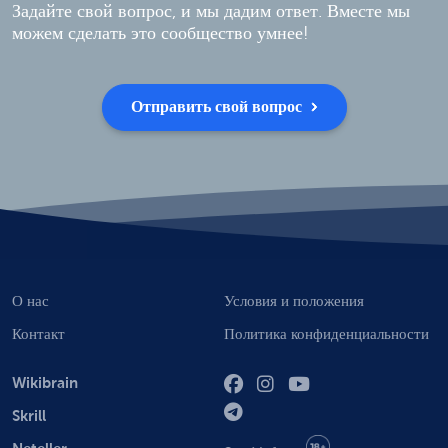
Задайте свой вопрос, и мы дадим ответ. Вместе мы
можем сделать это сообщество умнее!
Отправить свой вопрос
О нас
Условия и положения
Контакт
Политика конфиденциальности
Wikibrain
Skrill