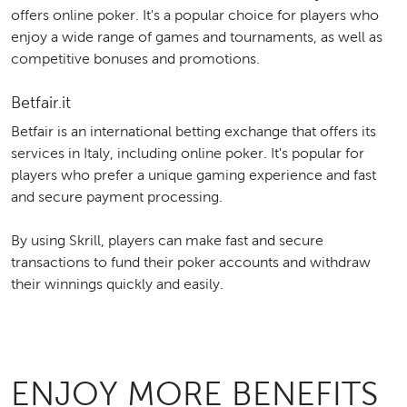
offers online poker. It's a popular choice for players who
enjoy a wide range of games and tournaments, as well as
competitive bonuses and promotions.
Betfair.it
Betfair is an international betting exchange that offers its
services in Italy, including online poker. It's popular for
players who prefer a unique gaming experience and fast
and secure payment processing.
By using Skrill, players can make fast and secure
transactions to fund their poker accounts and withdraw
their winnings quickly and easily.
ENJOY MORE BENEFITS