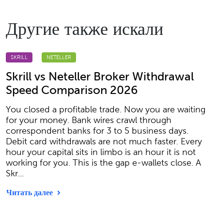
Другие также искали
SKRILL
NETELLER
Skrill vs Neteller Broker Withdrawal
Speed Comparison 2026
You closed a profitable trade. Now you are waiting
for your money. Bank wires crawl through
correspondent banks for 3 to 5 business days.
Debit card withdrawals are not much faster. Every
hour your capital sits in limbo is an hour it is not
working for you. This is the gap e-wallets close. A
Skr...
Читать далее